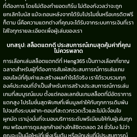
ที่ต้องการ โดยไม่ต้องทำยอดเทิร์น ไม่ต้องกังวลว่าจะถูก
ยกเลิกโบนัส แม้จะถอนหลังจากได้รับโปรโมชั่นหรือเครดิตฟรี
ก็ตาม นี่คือความแตกต่างที่คุณจะได้รับจากระบบการเงินที่เรา
ใส่ใจทุกรายละเอียดเพื่อผู้เล่นของเรา
บทสรุป: สล็อตแตกดี ประสบการณ์เกมสุดคุ้มค่าที่คุณ
ไม่ควรพลาด
การเลือกเล่นสล็อตแตกดีที่ Heng365 เป็นทางเลือกที่ชาญ
ฉลาดสำหรับผู้ที่ต้องการสัมผัสประสบการณ์การเล่นเกม
ออนไลน์ที่คุ้มค่าและสร้างผลกำไรได้จริง เราได้รวบรวมทุก
องค์ประกอบที่จำเป็นสำหรับการสร้างประสบการณ์การเล่น
เกมที่สมบูรณ์แบบ ตั้งแต่คอลเลกชันเกมสล็อตที่มีอัตราการ
แตกสูง โปรโมชั่นสุดพิเศษที่เพิ่มมูลค่าให้กับทุกการเดิมพัน
ไปจนถึงระบบฝาก-ถอนที่สะดวกรวดเร็วและไม่มีเงื่อนไข
ผูกมัด เรามุ่งมั่นที่จะมอบบริการระดับพรีเมียมให้กับผู้เล่นทุก
คน พร้อมการดูแลลูกค้าอย่างใกล้ชิดตลอด 24 ชั่วโมง ไม่ว่า
คุณจะเป็นมือใหม่ที่เพิ่งเริ่มต้น หรือนักเล่นที่มีประสบการณ์