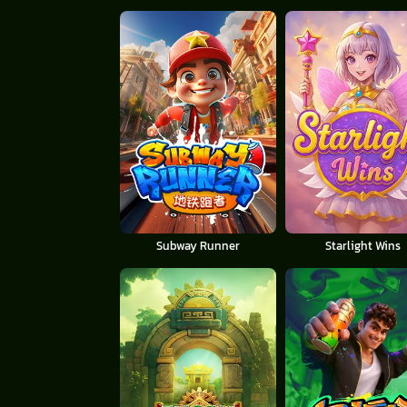
Subway Runner
Starlight Wins