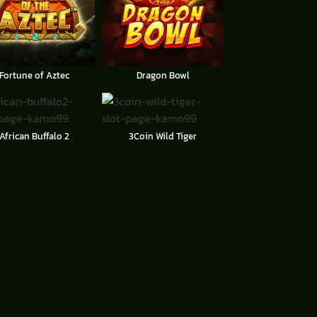
Fortune of Aztec
Dragon Bowl
African Buffalo 2
3Coin Wild Tiger