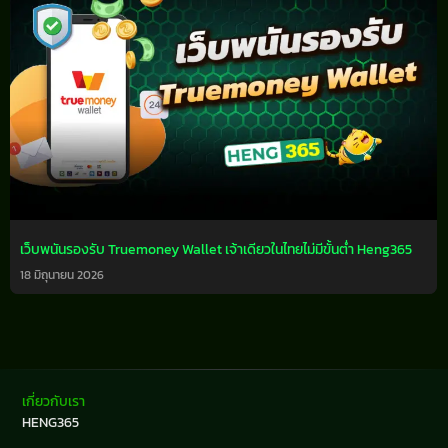
เว็บพนันรองรับ Truemoney Wallet เจ้าเดียวในไทยไม่มีขั้นต่ำ Heng365
18 มิถุนายน 2026
เกี่ยวกับเรา
HENG365