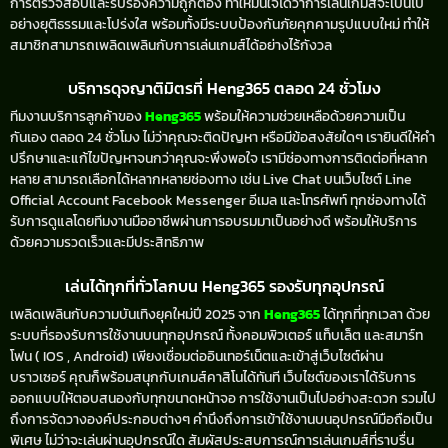
การตรวจสอบและรับรองความถูกต้อง ทำให้มั่นใจได้ว่าการเล่นเกมส์จะเป็นไป
อย่างยุติธรรมและโปร่งใส พร้อมทั้งมีระบบป้องกันภัยคุกคามรูปแบบใหม่ ทำให้
สมาชิกสามารถเพลิดเพลินกับการเล่นเกมส์ได้อย่างไร้กังวล
บริการดุจญาติมิตรที่ Heng365 ตลอด 24 ชั่วโมง
ทีมงานบริการลูกค้าของ
Heng365
พร้อมให้ความช่วยเหลือด้วยความเป็น
กันเอง ตลอด 24 ชั่วโมง ไม่ว่าคุณจะติดปัญหา หรือมีข้อสงสัยใดๆ เรายินดีให้คำ
ปรึกษาและแก้ไขปัญหาจนกว่าคุณจะพึงพอใจ เรามีช่องทางการติดต่อที่หลาก
หลาย สามารถเลือกได้หลากหลายช่องทาง เช่น Live Chat บนเว็บไซต์ Line
Official Account Facebook Messenger อีเมล และโทรศัพท์ ทุกช่องทางได้
รับการดูแลโดยทีมงานมืออาชีพผ่านการอบรมมาเป็นอย่างดี พร้อมให้บริการ
ด้วยความรวดเร็วและมีประสิทธิภาพ
เล่นได้ทุกที่ทั่วโลกบน Heng365 รองรับทุกอุปกรณ์
เพลิดเพลินกับความบันเทิงยุคใหม่ปี 2025 จาก
Heng365
ได้ทุกที่ทุกเวลา ด้วย
ระบบที่รองรับการใช้งานบนทุกอุปกรณ์ ทั้งคอมพิวเตอร์ แท็บเล็ต และสมาร์ท
โฟน ( IOS , Android) เพียงเชื่อมต่ออินเทอร์เน็ตและเข้าสู่เว็บไซต์ผ่าน
บราวเซอร์ คุณก็พร้อมสนุกกับเกมส์คาสิโนได้ทันที เว็บไซต์ของเราได้รับการ
ออกแบบให้ตอบสนองกับทุกขนาดหน้าจอ การใช้งานเป็นไปอย่างสะดวก รวมไป
ถึงการจัดวางองค์ประกอบต่างๆ คำนึงถึงการเข้าใช้งานบนอุปกรณ์มือถือเป็น
พิเศษ ไม่ว่าจะเล่นผ่านอุปกรณ์ใด สัมผัสประสบการณ์การเล่นเกมส์ที่ราบรื่น