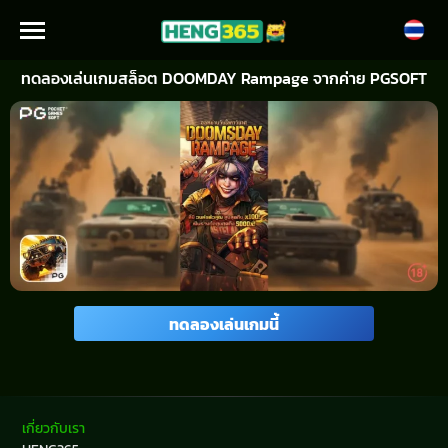
ทดลองเล่นเกมสล็อต DOOMDAY Rampage จากค่าย PGSOFT
ทดลองเล่นเกมนี้
เกี่ยวกับเรา